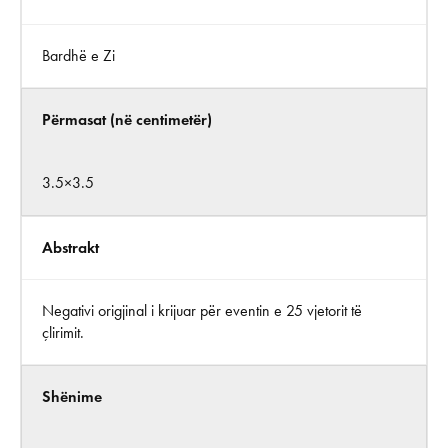
Bardhë e Zi
Përmasat (në centimetër)
3.5×3.5
Abstrakt
Negativi origjinal i krijuar për eventin e 25 vjetorit të
çlirimit.
Shënime