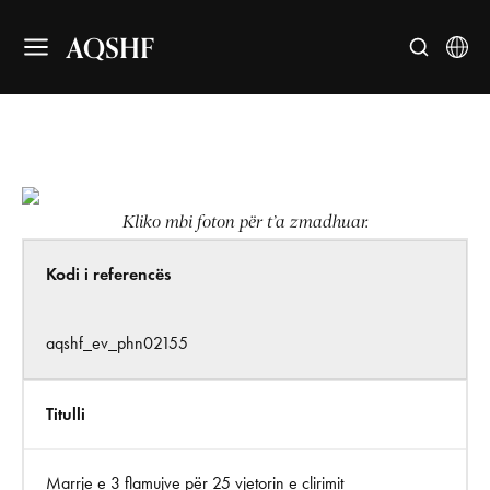
AQSHF
Kliko mbi foton për t’a zmadhuar.
Kodi i referencës
aqshf_ev_phn02155
Titulli
Marrje e 3 flamujve për 25 vjetorin e çlirimit