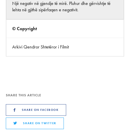
Një negativ në gjendje të mirë. Pluhur dhe gërvishtje të
lehta në gjithë sipërfaqen e negativit.
© Copyright
Arkivi Qendror Shtetëror i Filmit
SHARE THIS ARTICLE
SHARE ON FACEBOOK
SHARE ON TWITTER