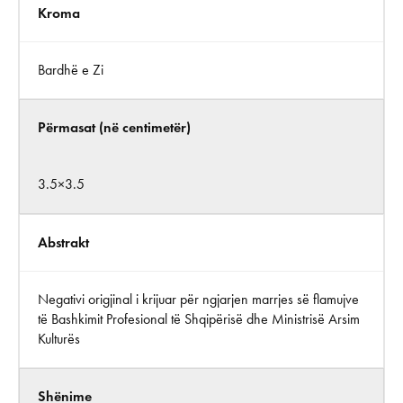
Kroma
Bardhë e Zi
Përmasat (në centimetër)
3.5×3.5
Abstrakt
Negativi origjinal i krijuar për ngjarjen marrjes së flamujve
të Bashkimit Profesional të Shqipërisë dhe Ministrisë Arsim
Kulturës
Shënime