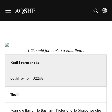
AQSHF
Kliko mbi foton për t’a zmadhuar.
Kodi i referencës
aqshf_ev_phn02268
Titulli
Marrja e flamurit të Bashkimit Profesional të Shqipërisë dhe