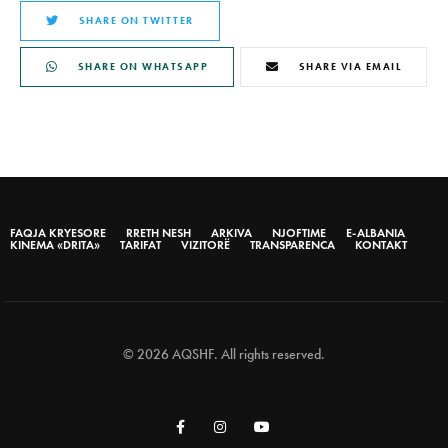
SHARE ON TWITTER
SHARE ON WHATSAPP
SHARE VIA EMAIL
FAQJA KRYESORE
RRETH NESH
ARKIVA
NJOFTIME
E-ALBANIA
KINEMA «DRITA»
TARIFAT
VIZITORË
TRANSPARENCA
KONTAKT
© 2026 AQSHF. All rights reserved.