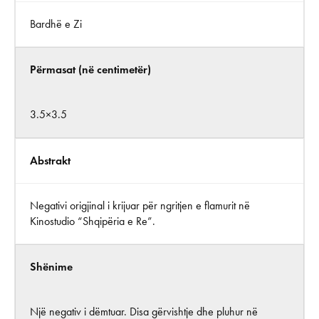
Bardhë e Zi
Përmasat (në centimetër)
3.5×3.5
Abstrakt
Negativi origjinal i krijuar për ngritjen e flamurit në
Kinostudio “Shqipëria e Re”.
Shënime
Një negativ i dëmtuar. Disa gërvishtje dhe pluhur në