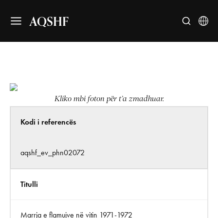
AQSHF
Kliko mbi foton për t’a zmadhuar.
Kodi i referencës
aqshf_ev_phn02072
Titulli
Marrja e flamujve në vitin 1971-1972