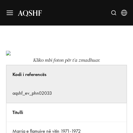
AQSHF
Kliko mbi foton për t’a zmadhuar.
Kodi i referencës
aqshf_ev_phn02033
Titulli
Marrja e flamujve në vitin 1971-1972