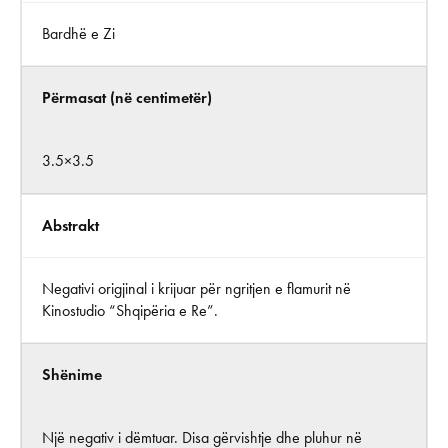
Bardhë e Zi
Përmasat (në centimetër)
3.5×3.5
Abstrakt
Negativi origjinal i krijuar për ngritjen e flamurit në
Kinostudio “Shqipëria e Re”.
Shënime
Një negativ i dëmtuar. Disa gërvishtje dhe pluhur në