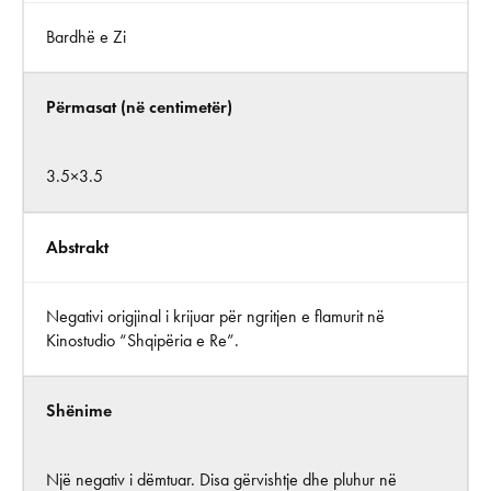
Bardhë e Zi
Përmasat (në centimetër)
3.5×3.5
Abstrakt
Negativi origjinal i krijuar për ngritjen e flamurit në
Kinostudio “Shqipëria e Re”.
Shënime
Një negativ i dëmtuar. Disa gërvishtje dhe pluhur në