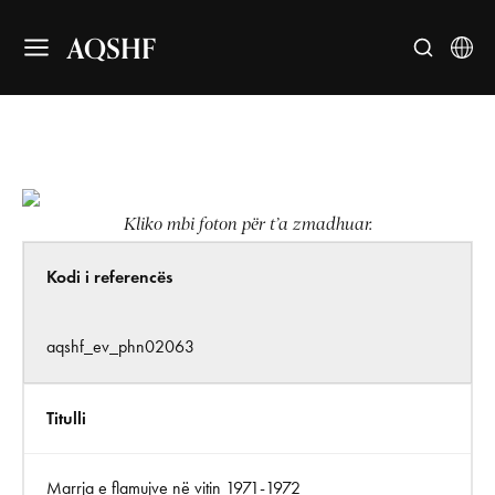
AQSHF
Kliko mbi foton për t’a zmadhuar.
Kodi i referencës
aqshf_ev_phn02063
Titulli
Marrja e flamujve në vitin 1971-1972