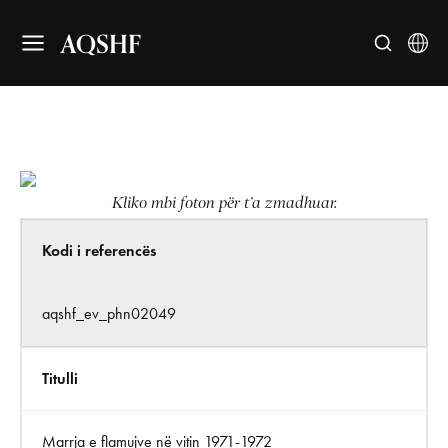
AQSHF
Kliko mbi foton për t’a zmadhuar.
Kodi i referencës
aqshf_ev_phn02049
Titulli
Marrja e flamujve në vitin 1971-1972