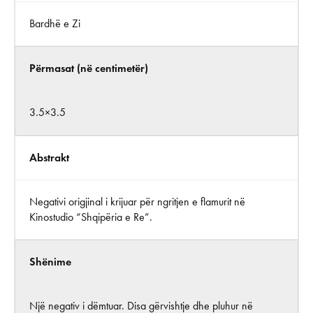
Bardhë e Zi
Përmasat (në centimetër)
3.5×3.5
Abstrakt
Negativi origjinal i krijuar për ngritjen e flamurit në
Kinostudio “Shqipëria e Re”.
Shënime
Një negativ i dëmtuar. Disa gërvishtje dhe pluhur në