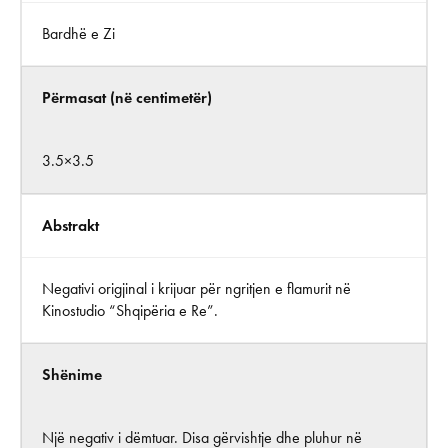
Bardhë e Zi
Përmasat (në centimetër)
3.5×3.5
Abstrakt
Negativi origjinal i krijuar për ngritjen e flamurit në
Kinostudio “Shqipëria e Re”.
Shënime
Një negativ i dëmtuar. Disa gërvishtje dhe pluhur në