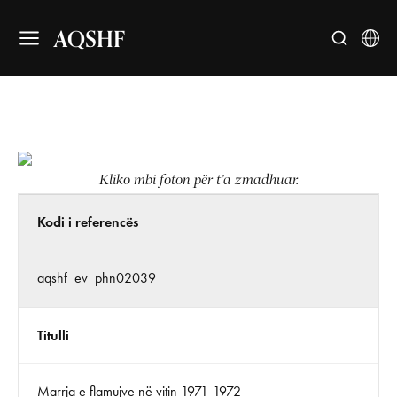
AQSHF
Kliko mbi foton për t’a zmadhuar.
Kodi i referencës
aqshf_ev_phn02039
Titulli
Marrja e flamujve në vitin 1971-1972