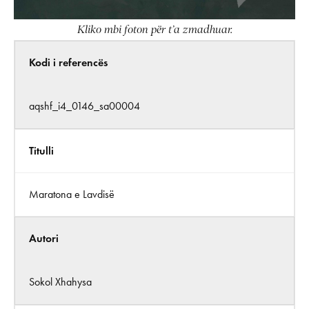
Kliko mbi foton për t’a zmadhuar.
Kodi i referencës
aqshf_i4_0146_sa00004
Titulli
Maratona e Lavdisë
Autori
Sokol Xhahysa