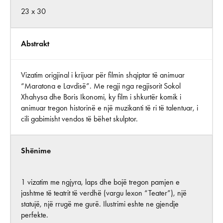
23 x 30
Abstrakt
Vizatim origjinal i krijuar për filmin shqiptar të animuar
“Maratona e Lavdisë”. Me regji nga regjisorit Sokol
Xhahysa dhe Boris Ikonomi, ky film i shkurtër komik i
animuar tregon historinë e një muzikanti të ri të talentuar, i
cili gabimisht vendos të bëhet skulptor.
Shënime
1 vizatim me ngjyra, laps dhe bojë tregon pamjen e
jashtme të teatrit të verdhë (vargu lexon “Teater”), një
statujë, një rrugë me gurë. Ilustrimi eshte ne gjendje
perfekte.