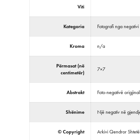
Viti
Kategoria
Fotografi nga negativi
Kroma
n/a
Përmasat (në
7×7
centimetër)
Abstrakt
Foto-negativë origjina
Shënime
Një negativ në gjendj
© Copyright
Arkivi Qendror Shtetëro