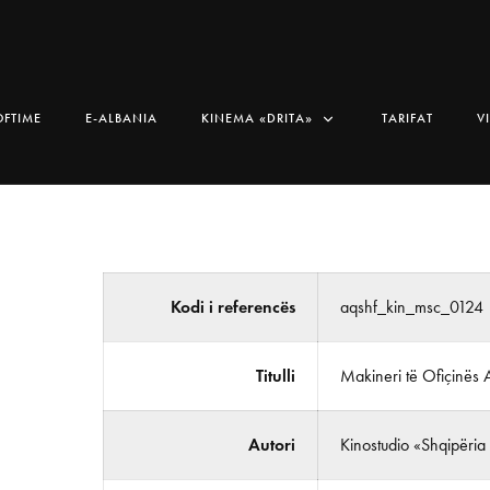
OFTIME
E-ALBANIA
KINEMA «DRITA»
TARIFAT
V
Kodi i referencës
aqshf_kin_msc_0124
Titulli
Makineri të Ofiçinës 
Autori
Kinostudio «Shqipëria