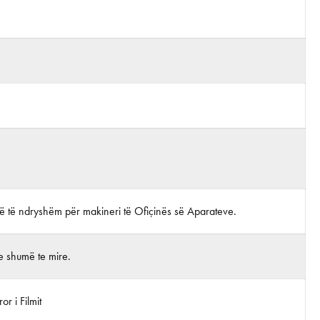
lë të ndryshëm për makineri të Ofiçinës së Aparateve.
e shumë te mire.
r i Filmit