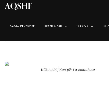
AQSHF
FAQJA KRYESORE
RRETH NESH
ARKIVA
NJ
Kliko mbi foton për t’a zmadhuar.