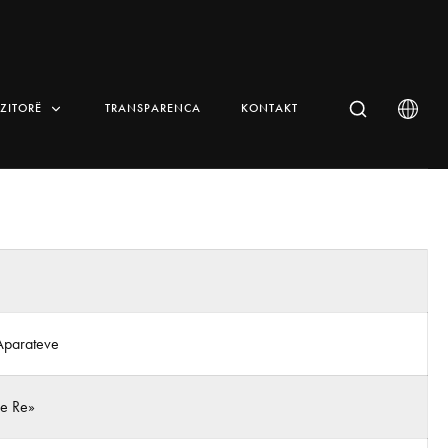
IZITORË
TRANSPARENCA
KONTAKT
Aparateve
 e Re»