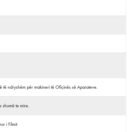
lë të ndryshëm për makineri të Ofiçinës së Aparateve.
e shumë te mire.
r i Filmit