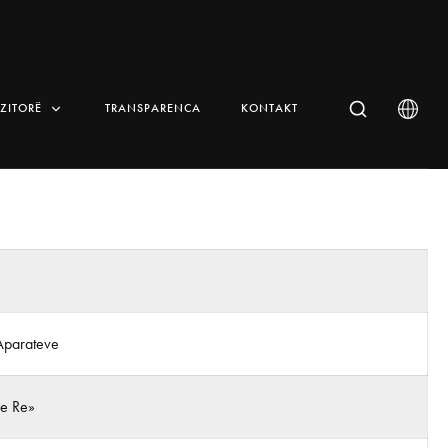
IZITORË
TRANSPARENCA
KONTAKT
Aparateve
 e Re»