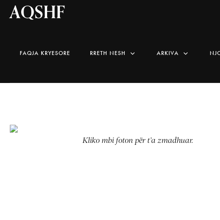
AQSHF
FAQJA KRYESORE
RRETH NESH
ARKIVA
NJ
Kliko mbi foton për t’a zmadhuar.