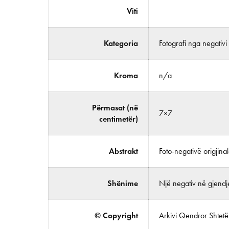
Viti
Kategoria
Fotografi nga negativi
Kroma
n/a
Përmasat (në
7×7
centimetër)
Abstrakt
Foto-negativë origjina
Shënime
Një negativ në gjendj
© Copyright
Arkivi Qendror Shtetëro