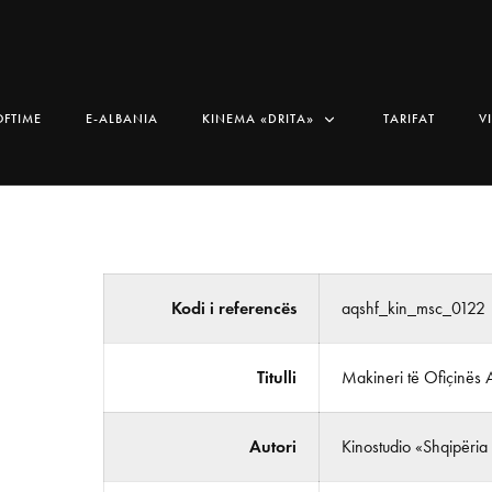
OFTIME
E-ALBANIA
KINEMA «DRITA»
TARIFAT
V
Kodi i referencës
aqshf_kin_msc_0122
Titulli
Makineri të Ofiçinës 
Autori
Kinostudio «Shqipëria