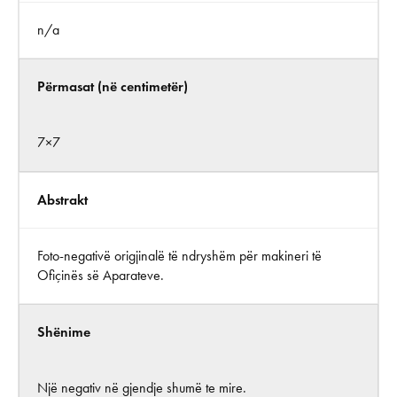
n/a
Përmasat (në centimetër)
7×7
Abstrakt
Foto-negativë origjinalë të ndryshëm për makineri të
Ofiçinës së Aparateve.
Shënime
Një negativ në gjendje shumë te mire.