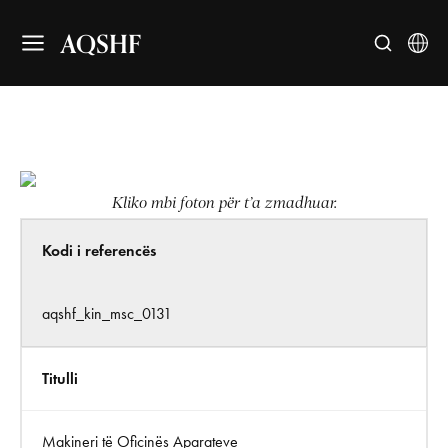
AQSHF
Kliko mbi foton për t’a zmadhuar.
Kodi i referencës
aqshf_kin_msc_0131
Titulli
Makineri të Ofiçinës Aparateve