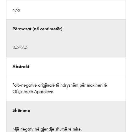
n/a
Përmasat (në centimetër)
3.5×3.5
Abstrakt
Foto-negativë origjinalë të ndryshëm për makineri të
Ofiçinës së Aparateve.
Shënime
Një negativ në gjendje shumë te mire.