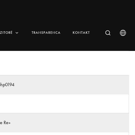
IZITORË
TRANSPARENCA
KONTAKT
php0194
 e Re»