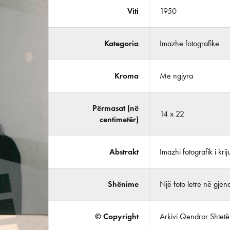
Viti
1950
Kategoria
Imazhe fotografike
Kroma
Me ngjyra
Përmasat (në
14 x 22
centimetër)
Abstrakt
Imazhi fotografik i kri
Shënime
Një foto letre në gjend
© Copyright
Arkivi Qendror Shtetëro