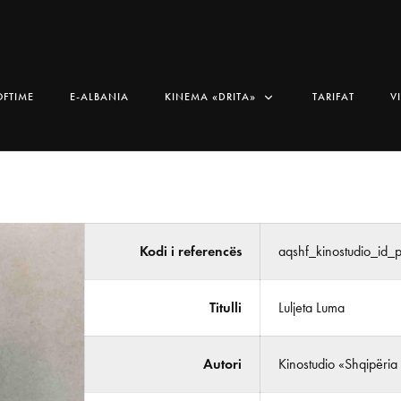
OFTIME
E-ALBANIA
KINEMA «DRITA»
TARIFAT
V
Kodi i referencës
aqshf_kinostudio_id_
Titulli
Luljeta Luma
Autori
Kinostudio «Shqipëria