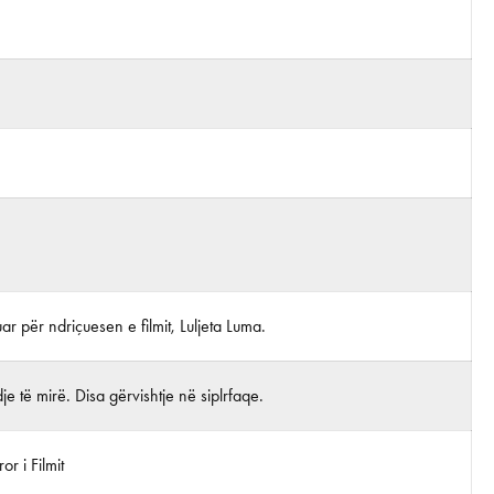
juar për ndriçuesen e filmit, Luljeta Luma.
je të mirë. Disa gërvishtje në siplrfaqe.
r i Filmit