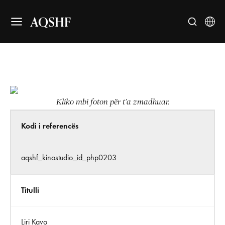
AQSHF
Kliko mbi foton për t’a zmadhuar.
Kodi i referencës
aqshf_kinostudio_id_php0203
Titulli
Liri Kavo