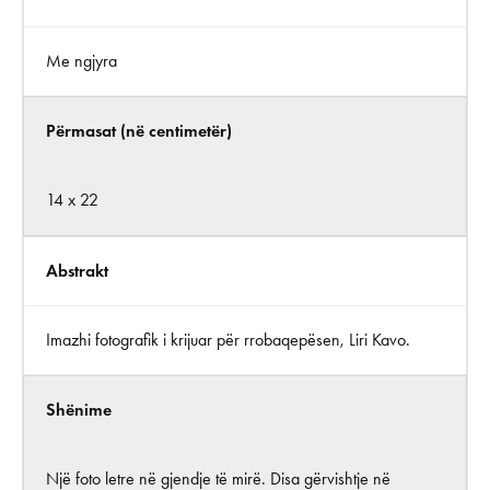
Me ngjyra
Përmasat (në centimetër)
14 x 22
Abstrakt
Imazhi fotografik i krijuar për rrobaqepësen, Liri Kavo.
Shënime
Një foto letre në gjendje të mirë. Disa gërvishtje në