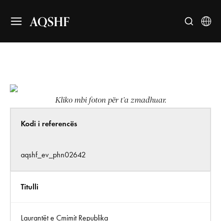
AQSHF
Kliko mbi foton për t’a zmadhuar.
Kodi i referencës
aqshf_ev_phn02642
Titulli
Laurantët e Çmimit Republika