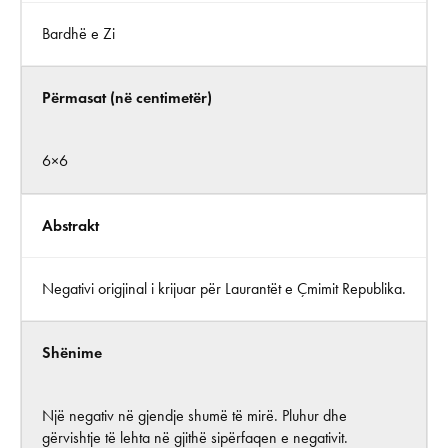
Bardhë e Zi
Përmasat (në centimetër)
6×6
Abstrakt
Negativi origjinal i krijuar për Laurantët e Çmimit Republika.
Shënime
Një negativ në gjendje shumë të mirë. Pluhur dhe
gërvishtje të lehta në gjithë sipërfaqen e negativit.