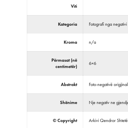
Viti
Kategoria
Fotografi nga negativi
Kroma
n/a
Përmasat (në
6×6
centimetër)
Abstrakt
Foto-negativë origjina
Shënime
Nje negativ ne gjendj
© Copyright
Arkivi Qendror Shtetëro