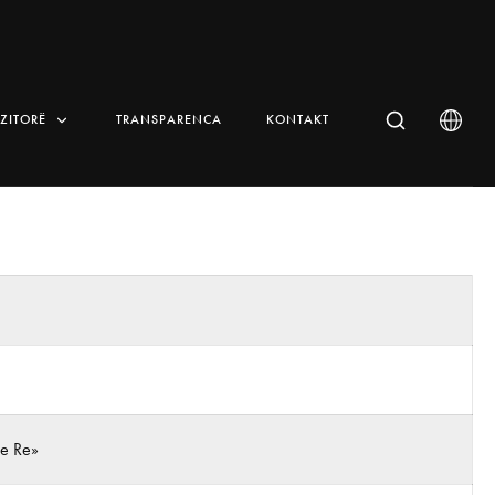
IZITORË
TRANSPARENCA
KONTAKT
 e Re»