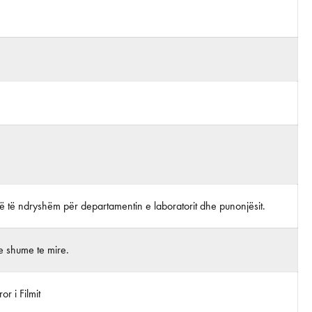
lë të ndryshëm për departamentin e laboratorit dhe punonjësit.
e shume te mire.
r i Filmit