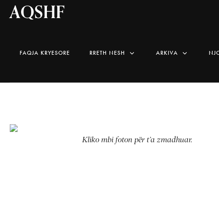
AQSHF
FAQJA KRYESORE
RRETH NESH
ARKIVA
NJ
Kliko mbi foton për t’a zmadhuar.