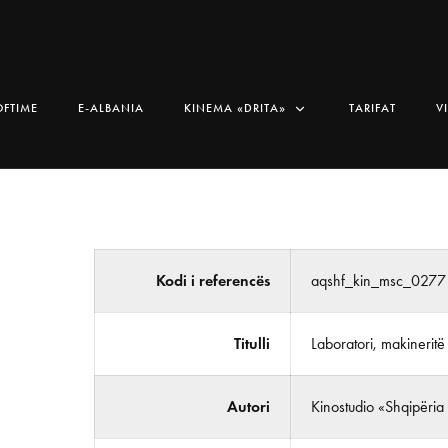
OFTIME
E-ALBANIA
KINEMA «DRITA»
TARIFAT
V
Kodi i referencës
aqshf_kin_msc_0277
Titulli
Laboratori, makineritë
Autori
Kinostudio «Shqipëria