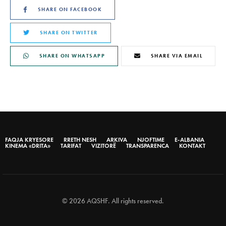
SHARE ON FACEBOOK
SHARE ON TWITTER
SHARE ON WHATSAPP
SHARE VIA EMAIL
FAQJA KRYESORE
RRETH NESH
ARKIVA
NJOFTIME
E-ALBANIA
KINEMA «DRITA»
TARIFAT
VIZITORË
TRANSPARENCA
KONTAKT
© 2026 AQSHF. All rights reserved.