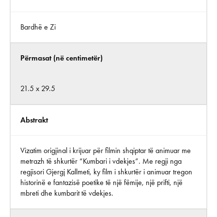
Bardhë e Zi
Përmasat (në centimetër)
21.5 x 29.5
Abstrakt
Vizatim origjinal i krijuar për filmin shqiptar të animuar me
metrazh të shkurtër “Kumbari i vdekjes”. Me regji nga
regjisori Gjergj Kallmeti, ky film i shkurtër i animuar tregon
historinë e fantazisë poetike të një fëmije, një prifti, një
mbreti dhe kumbarit të vdekjes.