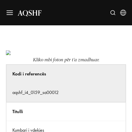
AQSHF
Kliko mbi foton për t’a zmadhuar.
Kodi i referencës
aqshf_i4_0159_sa00012
Titulli
Kumbari i vdekjes