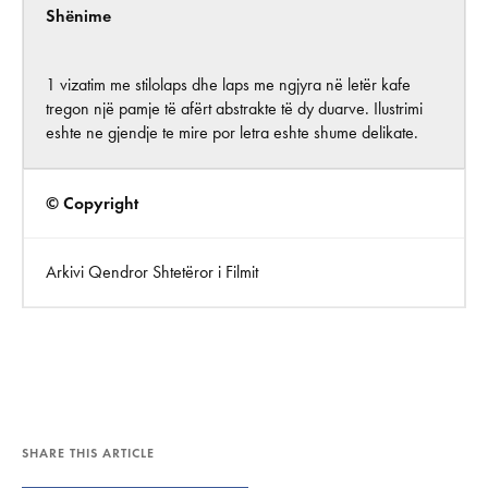
Shënime
1 vizatim me stilolaps dhe laps me ngjyra në letër kafe
tregon një pamje të afërt abstrakte të dy duarve. Ilustrimi
eshte ne gjendje te mire por letra eshte shume delikate.
© Copyright
Arkivi Qendror Shtetëror i Filmit
SHARE THIS ARTICLE