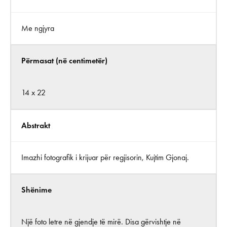
Me ngjyra
Përmasat (në centimetër)
14 x 22
Abstrakt
Imazhi fotografik i krijuar për regjisorin, Kujtim Gjonaj.
Shënime
Një foto letre në gjendje të mirë. Disa gërvishtje në