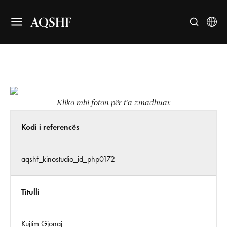
AQSHF
Kliko mbi foton për t’a zmadhuar.
Kodi i referencës
aqshf_kinostudio_id_php0172
Titulli
Kujtim Gjonaj