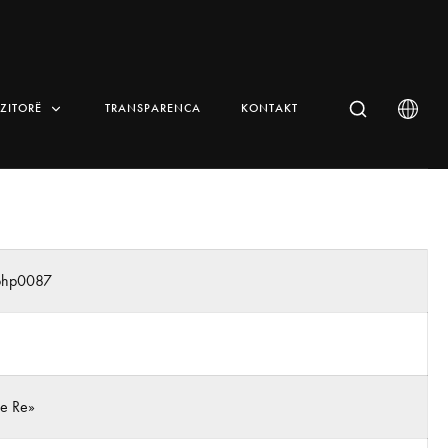
IZITORË
TRANSPARENCA
KONTAKT
_php0087
 e Re»