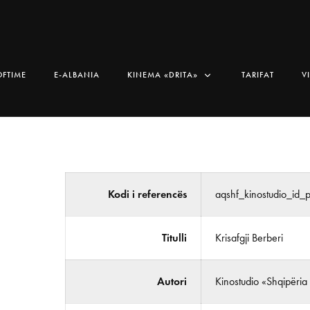
OFTIME
E-ALBANIA
KINEMA «DRITA»
TARIFAT
V
Kodi i referencës
aqshf_kinostudio_id
Titulli
Krisafgji Berberi
Autori
Kinostudio «Shqipëria