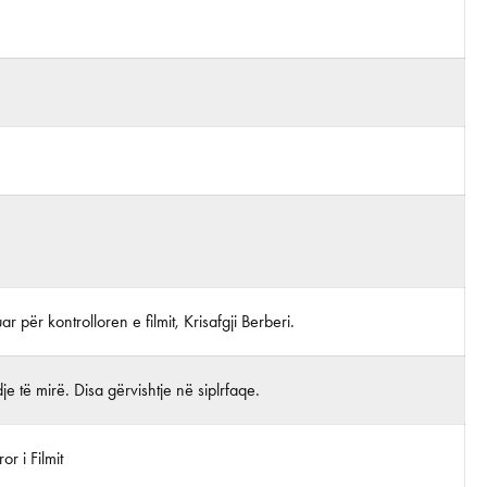
uar për kontrolloren e filmit, Krisafgji Berberi.
je të mirë. Disa gërvishtje në siplrfaqe.
r i Filmit