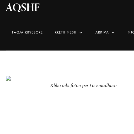
AQSHF
FAQJA KRYESORE
RRETH NESH
ARKIVA
NJ
Kliko mbi foton për t’a zmadhuar.