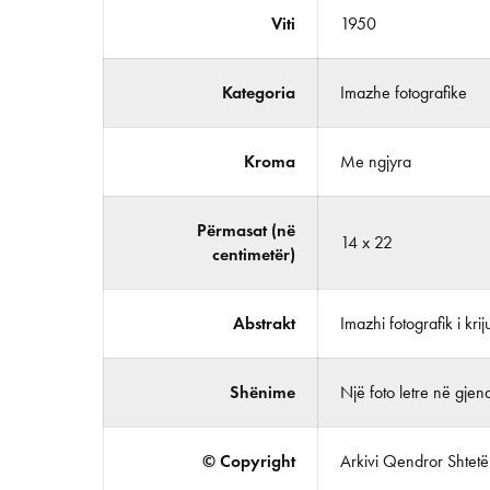
Viti
1950
Kategoria
Imazhe fotografike
Kroma
Me ngjyra
Përmasat (në
14 x 22
centimetër)
Abstrakt
Imazhi fotografik i krij
Shënime
Një foto letre në gjend
© Copyright
Arkivi Qendror Shtetëro