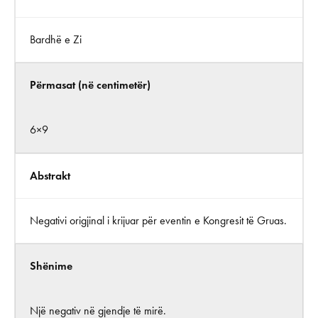
Bardhë e Zi
Përmasat (në centimetër)
6×9
Abstrakt
Negativi origjinal i krijuar për eventin e Kongresit të Gruas.
Shënime
Një negativ në gjendje të mirë.