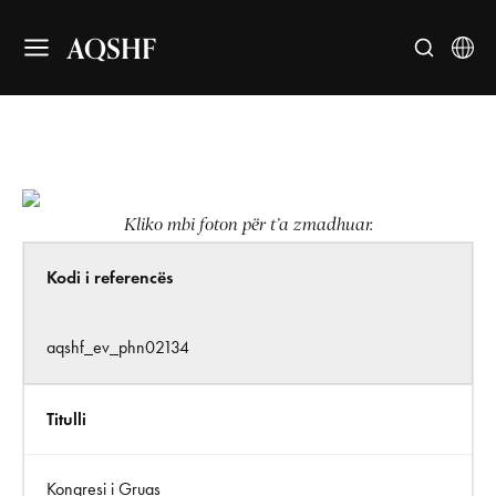
AQSHF
Kliko mbi foton për t’a zmadhuar.
Kodi i referencës
aqshf_ev_phn02134
Titulli
Kongresi i Gruas