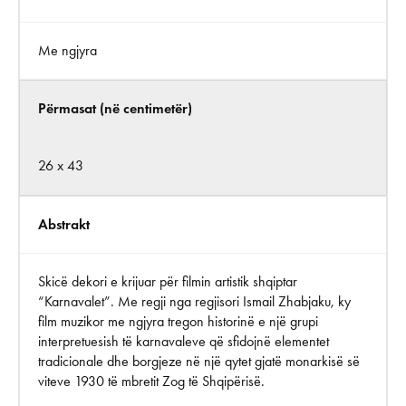
Me ngjyra
Përmasat (në centimetër)
26 x 43
Abstrakt
Skicë dekori e krijuar për filmin artistik shqiptar
“Karnavalet”. Me regji nga regjisori Ismail Zhabjaku, ky
film muzikor me ngjyra tregon historinë e një grupi
interpretuesish të karnavaleve që sfidojnë elementet
tradicionale dhe borgjeze në një qytet gjatë monarkisë së
viteve 1930 të mbretit Zog të Shqipërisë.