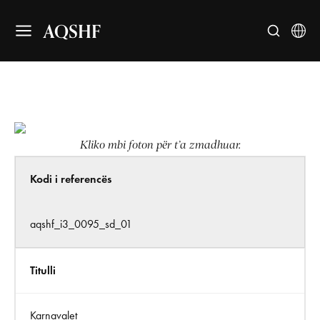
AQSHF
Kliko mbi foton për t’a zmadhuar.
Kodi i referencës
aqshf_i3_0095_sd_01
Titulli
Karnavalet