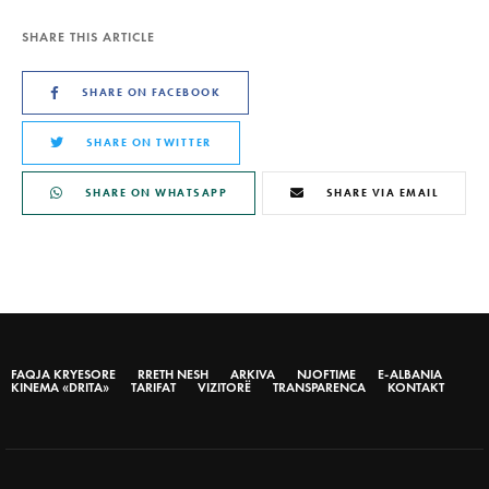
SHARE THIS ARTICLE
SHARE ON FACEBOOK
SHARE ON TWITTER
SHARE ON WHATSAPP
SHARE VIA EMAIL
FAQJA KRYESORE
RRETH NESH
ARKIVA
NJOFTIME
E-ALBANIA
KINEMA «DRITA»
TARIFAT
VIZITORË
TRANSPARENCA
KONTAKT