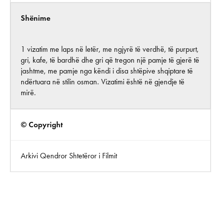
Shënime
1 vizatim me laps në letër, me ngjyrë të verdhë, të purpurt,
gri, kafe, të bardhë dhe gri që tregon një pamje të gjerë të
jashtme, me pamje nga këndi i disa shtëpive shqiptare të
ndërtuara në stilin osman. Vizatimi është në gjendje të
mirë.
© Copyright
Arkivi Qendror Shtetëror i Filmit