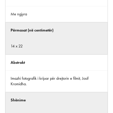
Me ngjyra
Përmasat (në centimetër)
14 x 22
Abstrakt
Imazhi fotografik i krijuar për drejtorin e filmit, Josif
Kromidha.
Shënime