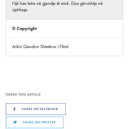
Një foto letre në gjendje të mirë. Disa gërvishtje në
siplrfaqe.
© Copyright
Arkivi Qendror Shtetëror i Filmit
SHARE THIS ARTICLE
SHARE ON FACEBOOK
SHARE ON TWITTER