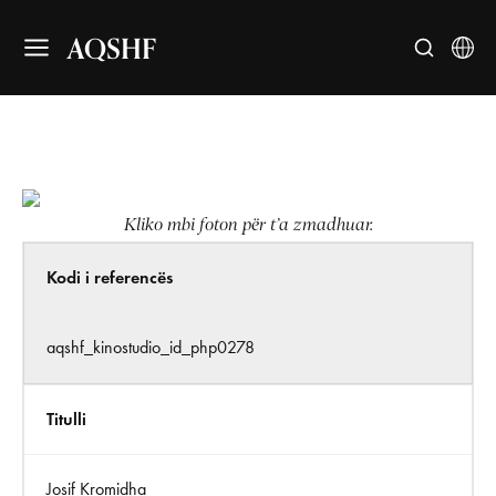
AQSHF
Kliko mbi foton për t’a zmadhuar.
Kodi i referencës
aqshf_kinostudio_id_php0278
Titulli
Josif Kromidha