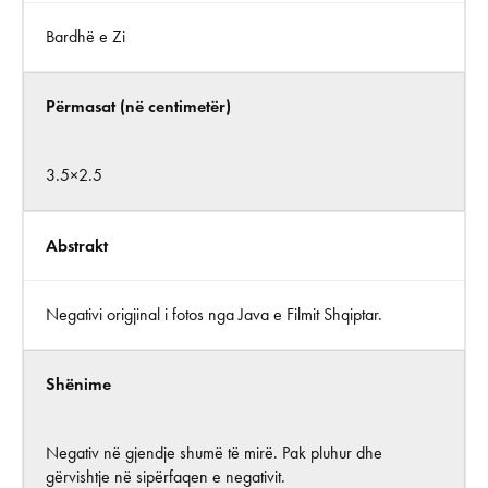
Bardhë e Zi
Përmasat (në centimetër)
3.5×2.5
Abstrakt
Negativi origjinal i fotos nga Java e Filmit Shqiptar.
Shënime
Negativ në gjendje shumë të mirë. Pak pluhur dhe
gërvishtje në sipërfaqen e negativit.