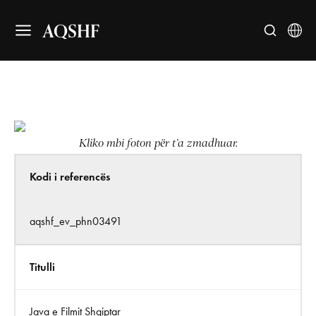
AQSHF
Kliko mbi foton për t’a zmadhuar.
Kodi i referencës
aqshf_ev_phn03491
Titulli
Java e Filmit Shqiptar