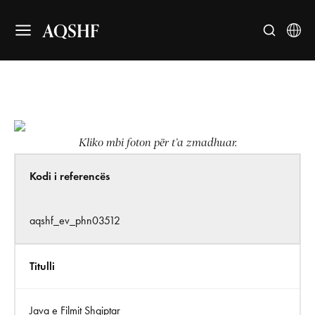
AQSHF
Kliko mbi foton për t’a zmadhuar.
Kodi i referencës
aqshf_ev_phn03512
Titulli
Java e Filmit Shqiptar