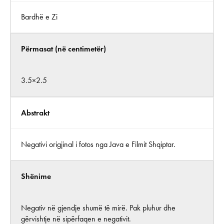
Bardhë e Zi
Përmasat (në centimetër)
3.5×2.5
Abstrakt
Negativi origjinal i fotos nga Java e Filmit Shqiptar.
Shënime
Negativ në gjendje shumë të mirë. Pak pluhur dhe
gërvishtje në sipërfaqen e negativit.