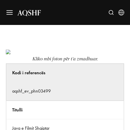
AQSHF
Kliko mbi foton për t’a zmadhuar.
Kodi i referencës
aqshf_ev_phn03499
Titulli
Java e Filmit Shqiptar