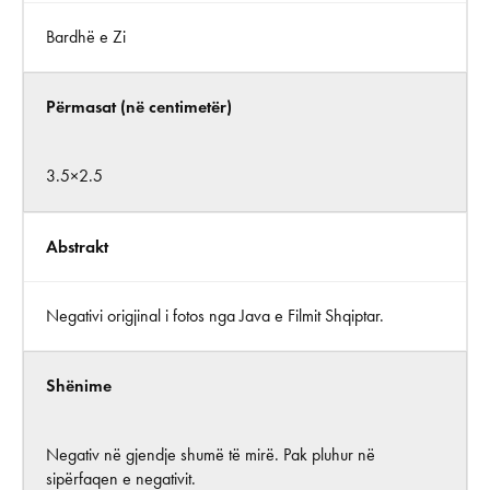
Bardhë e Zi
Përmasat (në centimetër)
3.5×2.5
Abstrakt
Negativi origjinal i fotos nga Java e Filmit Shqiptar.
Shënime
Negativ në gjendje shumë të mirë. Pak pluhur në
sipërfaqen e negativit.