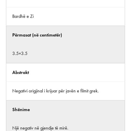
Bardhë e Zi
Përmasat (në centimetër)
3.5×3.5
Abstrakt
Negativi origjinal i krijuar për javën e filmit grek.
Shënime
Një negativ në gjendje të mirë.