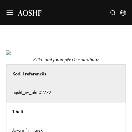
AQSHF
Kliko mbi foton për t’a zmadhuar.
Kodi i referencës
aqshf_ev_phn02772
Titulli
Java e filmit grek