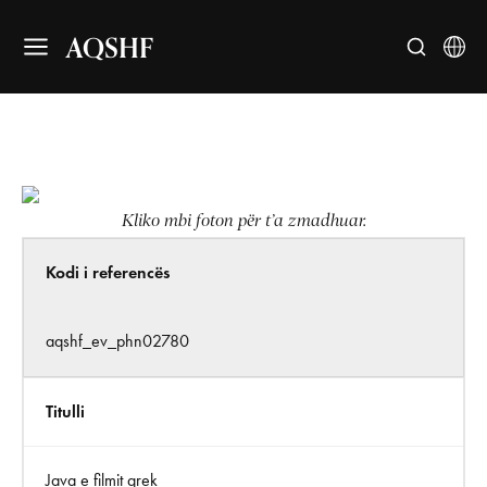
AQSHF
Kliko mbi foton për t’a zmadhuar.
Kodi i referencës
aqshf_ev_phn02780
Titulli
Java e filmit grek