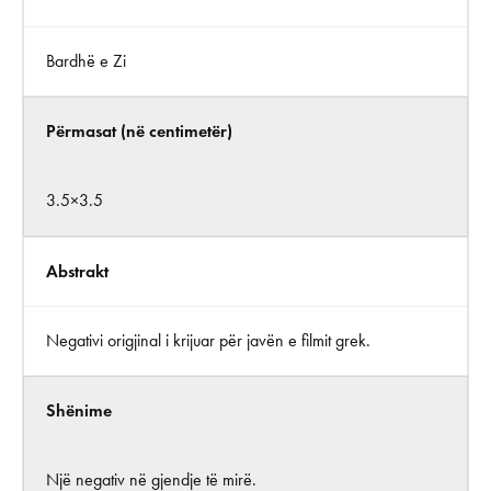
Bardhë e Zi
Përmasat (në centimetër)
3.5×3.5
Abstrakt
Negativi origjinal i krijuar për javën e filmit grek.
Shënime
Një negativ në gjendje të mirë.