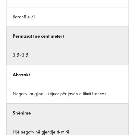
Bardhë e Zi
Përmasat (në centimetër)
3.5×3.5
Abstrakt
Negativi origjinal i krijuar për javën e filmit francez.
Shënime
Një negativ në gjendje të mirë.