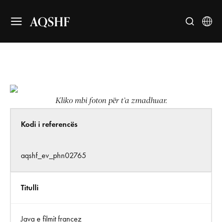
AQSHF
Kliko mbi foton për t’a zmadhuar.
Kodi i referencës
aqshf_ev_phn02765
Titulli
Java e filmit francez