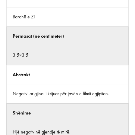
Bardhë e Zi
Përmasat (në centimetër)
3.5×3.5
Abstrakt
Negativi origjinal i krijuar për javën e filmit egjiptian.
Shënime
Një negativ në gjendje të mirë.