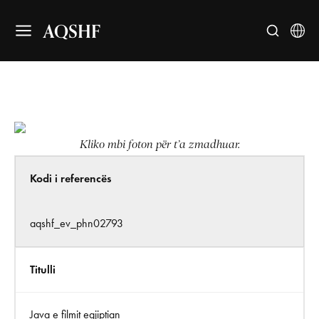
AQSHF
Kliko mbi foton për t’a zmadhuar.
Kodi i referencës
aqshf_ev_phn02793
Titulli
Java e filmit egjiptian