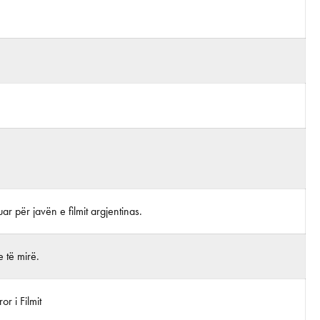
juar për javën e filmit argjentinas.
 të mirë.
r i Filmit