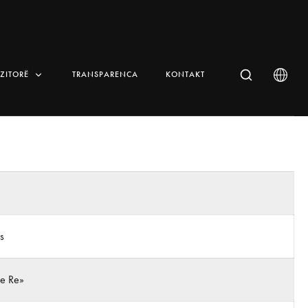
IZITORË
TRANSPARENCA
KONTAKT
s
 e Re»