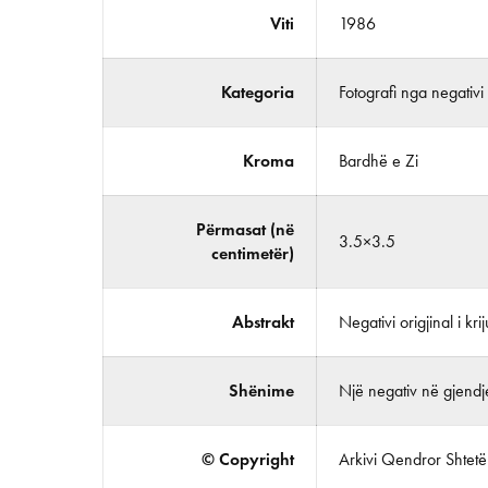
Viti
1986
Kategoria
Fotografi nga negativi
Kroma
Bardhë e Zi
Përmasat (në
3.5×3.5
centimetër)
Abstrakt
Negativi origjinal i kri
Shënime
Një negativ në gjendje
© Copyright
Arkivi Qendror Shtetëro