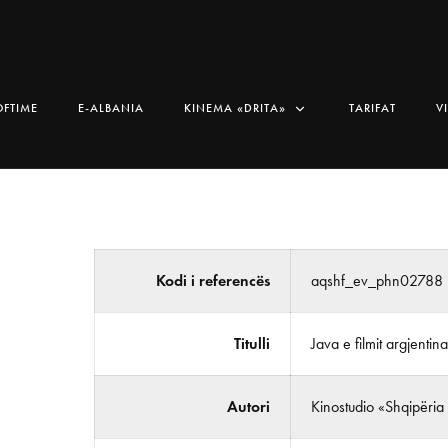
OFTIME
E-ALBANIA
KINEMA «DRITA»
TARIFAT
V
Kodi i referencës
aqshf_ev_phn02788
Titulli
Java e filmit argjentina
Autori
Kinostudio «Shqipëria