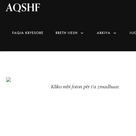
AQSHF
FAQJA KRYESORE
RRETH NESH
ARKIVA
NJ
Kliko mbi foton për t’a zmadhuar.