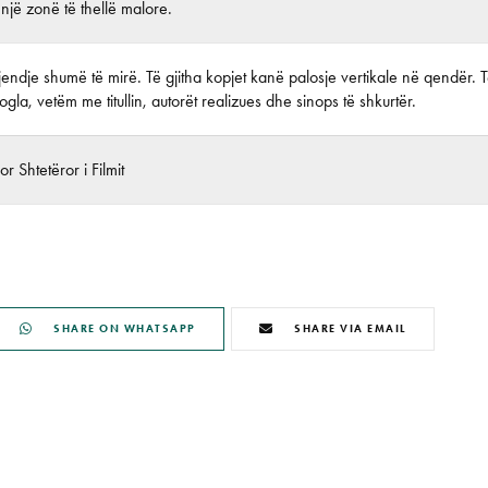
ë një zonë të thellë malore.
endje shumë të mirë. Të gjitha kopjet kanë palosje vertikale në qendër. T
gla, vetëm me titullin, autorët realizues dhe sinops të shkurtër.
r Shtetëror i Filmit
SHARE ON WHATSAPP
SHARE VIA EMAIL