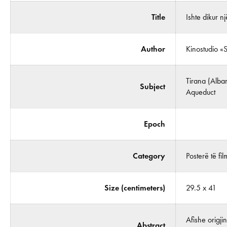
Title
Ishte dikur n
Author
Kinostudio «
Tirana (Alba
Subject
Aqueduct
Epoch
Category
Posterë të fi
Size (centimeters)
29.5 x 41
Afishe origji
Abstract