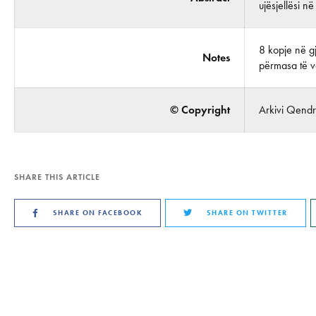
ujësjellësi n
8 kopje në gj
Notes
përmasa të vo
© Copyright
Arkivi Qendro
SHARE THIS ARTICLE
SHARE ON FACEBOOK
SHARE ON TWITTER