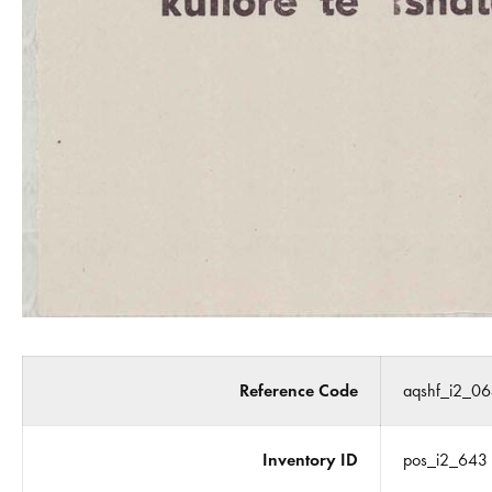
Reference Code
aqshf_i2_0
Inventory ID
pos_i2_643