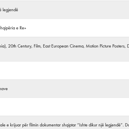
jë legjendë
Shqipëria e Re»
nia), 20th Century, Film, East European Cinema, Motion Picture Poster
lmave
nale e krijuar për filmin dokumentar shqiptar “Ishte dikur një legjendë”. 