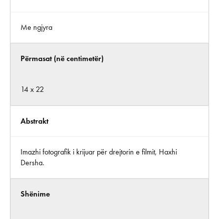
Me ngjyra
Përmasat (në centimetër)
14 x 22
Abstrakt
Imazhi fotografik i krijuar për drejtorin e filmit, Haxhi
Dersha.
Shënime