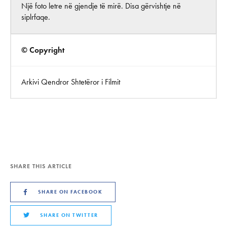
Një foto letre në gjendje të mirë. Disa gërvishtje në
siplrfaqe.
© Copyright
Arkivi Qendror Shtetëror i Filmit
SHARE THIS ARTICLE
SHARE ON FACEBOOK
SHARE ON TWITTER