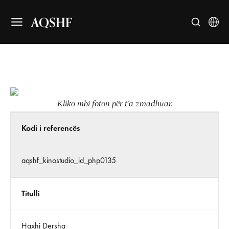
AQSHF
Kliko mbi foton për t’a zmadhuar.
Kodi i referencës
aqshf_kinostudio_id_php0135
Titulli
Haxhi Dersha