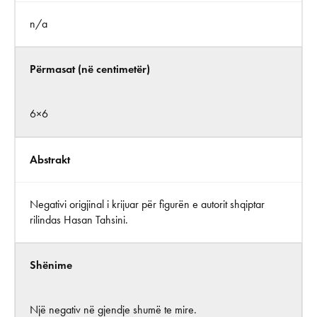
n/a
Përmasat (në centimetër)
6×6
Abstrakt
Negativi origjinal i krijuar për figurën e autorit shqiptar
rilindas Hasan Tahsini.
Shënime
Një negativ në gjendje shumë te mire.