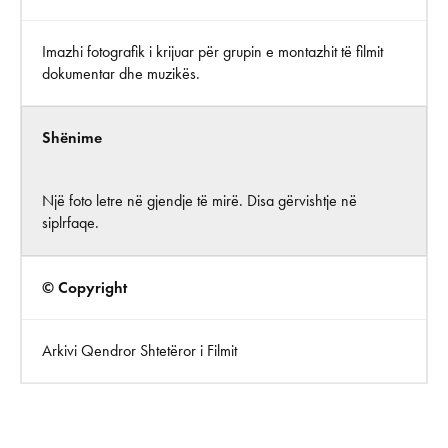
Imazhi fotografik i krijuar për grupin e montazhit të filmit
dokumentar dhe muzikës.
Shënime
Një foto letre në gjendje të mirë. Disa gërvishtje në
siplrfaqe.
© Copyright
Arkivi Qendror Shtetëror i Filmit