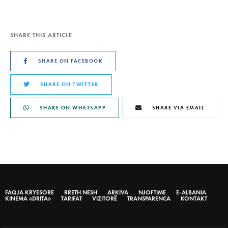
SHARE THIS ARTICLE
SHARE ON FACEBOOK
SHARE ON TWITTER
SHARE ON WHATSAPP
SHARE VIA EMAIL
FAQJA KRYESORE
RRETH NESH
ARKIVA
NJOFTIME
E-ALBANIA
KINEMA «DRITA»
TARIFAT
VIZITORË
TRANSPARENCA
KONTAKT