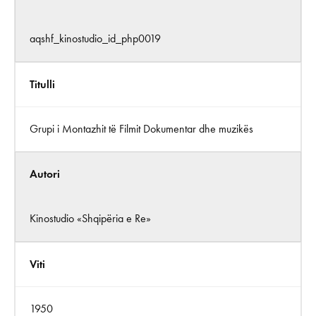
aqshf_kinostudio_id_php0019
Titulli
Grupi i Montazhit të Filmit Dokumentar dhe muzikës
Autori
Kinostudio «Shqipëria e Re»
Viti
1950