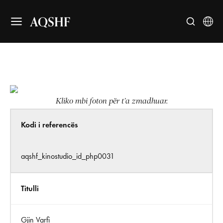
AQSHF
Kliko mbi foton për t’a zmadhuar.
Kodi i referencës
aqshf_kinostudio_id_php0031
Titulli
Gjin Varfi