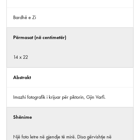
Bardhë e Zi
Përmasat (në centimetër)
14 x 22
Abstrakt
Imazhi fotografik i krijuar për piktorin, Gjin Varfi.
Shënime
Një foto letre në gjendje të mirë. Disa gërvishtje në