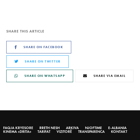
SHARE THIS ARTICLE
SHARE ON FACEBOOK
SHARE ON TWITTER
SHARE ON WHATSAPP
SHARE VIA EMAIL
FAQJA KRYESORE
RRETH NESH
ARKIVA
NJOFTIME
E-ALBANIA
KINEMA «DRITA»
TARIFAT
VIZITORË
TRANSPARENCA
KONTAKT