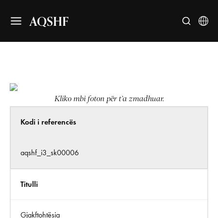
AQSHF
Kliko mbi foton për t’a zmadhuar.
Kodi i referencës
aqshf_i3_sk00006
Titulli
Gjakftohtësia