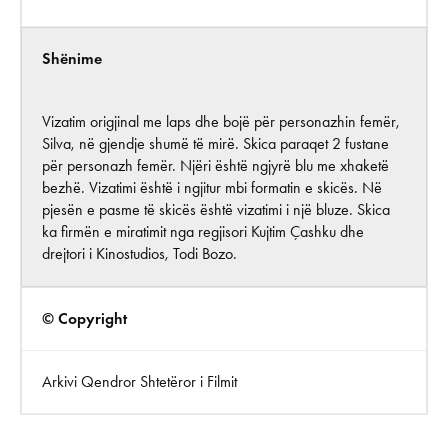
Shënime
Vizatim origjinal me laps dhe bojë për personazhin femër,
Silva, në gjendje shumë të mirë. Skica paraqet 2 fustane
për personazh femër. Njëri është ngjyrë blu me xhaketë
bezhë. Vizatimi është i ngjitur mbi formatin e skicës. Në
pjesën e pasme të skicës është vizatimi i një bluze. Skica
ka firmën e miratimit nga regjisori Kujtim Çashku dhe
drejtori i Kinostudios, Todi Bozo.
© Copyright
Arkivi Qendror Shtetëror i Filmit