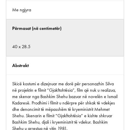
Me ngjyra
Përmasat (në centimetër)
40 x 28.5
Abstrakt
Skicë kostumi e dizejnuar me dorë për personazhin Silva
në projektin e filmit “Gjakftohtësia”, film që nuk u realizua,
me skenar nga Bashkim Shehu bazuar në novelën e Ismail
Kadaresë. Prodhimi i filmit u ndërpre për shkak të vdekjes
dhe denoncimit të mëpasshëm të kryeministrit Mehmet
Shehu. Skenarin e filmit “Gjakftohtësia” e kishte shkruar
Bashkim Shehu, djali i kryeministrit të vdekur. Bashkim
Shehu u arrestua në vitin 1981.