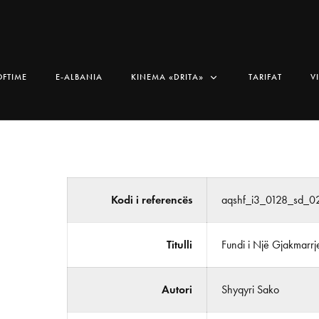
OFTIME
E-ALBANIA
KINEMA «DRITA»
TARIFAT
V
Kodi i referencës
aqshf_i3_0128_sd_0
Titulli
Fundi i Një Gjakmarrj
Autori
Shyqyri Sako