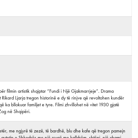
për filmin artistik shqiptar “Fundi i Një Gjakmarrjeje”. Drama
t Rikard Ljarja tregon historinë e dy të rinjve që revoltohen kundër
ë ka bllokuar familjet e tyre. Filmi zhvillohet në vitet 1930 gjatë
 Zog në Shqipëri.
letër, me ngjyrë të zezë, të bardhë, blu dhe kafe që tregon pamejn
 qytetin e Shkodrës me një rrugë me kalldrëm, shtëpi, një xhami,