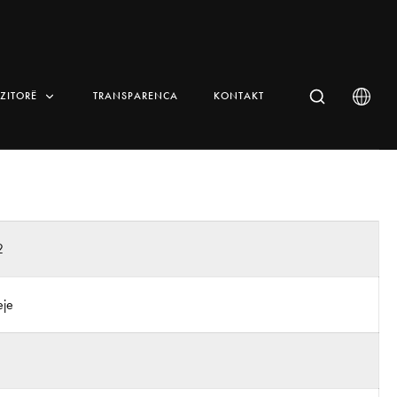
IZITORË
TRANSPARENCA
KONTAKT
2
eje