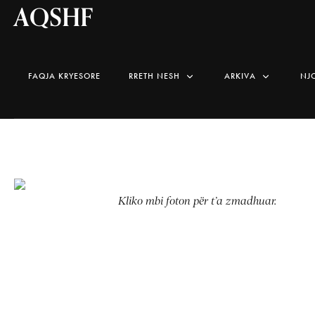
AQSHF
FAQJA KRYESORE
RRETH NESH
ARKIVA
NJ
Kliko mbi foton për t’a zmadhuar.