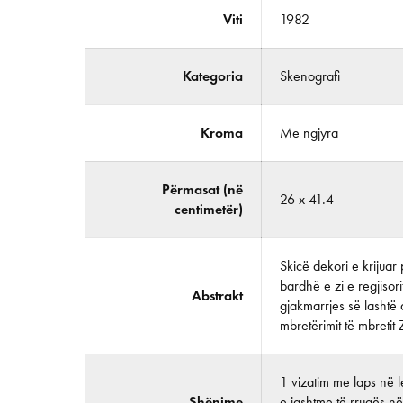
Viti
1982
Kategoria
Skenografi
Kroma
Me ngjyra
Përmasat (në
26 x 41.4
centimetër)
Skicë dekori e krijuar 
bardhë e zi e regjisori
Abstrakt
gjakmarrjes së lashtë q
mbretërimit të mbretit
1 vizatim me laps në 
Shënime
e jashtme të rrugës në