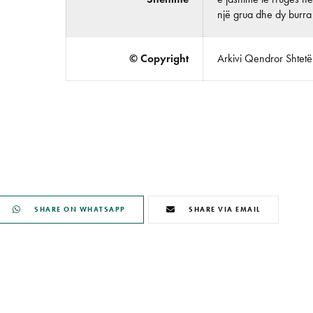
një grua dhe dy burra 
© Copyright
Arkivi Qendror Shtetëro
SHARE ON WHATSAPP
SHARE VIA EMAIL