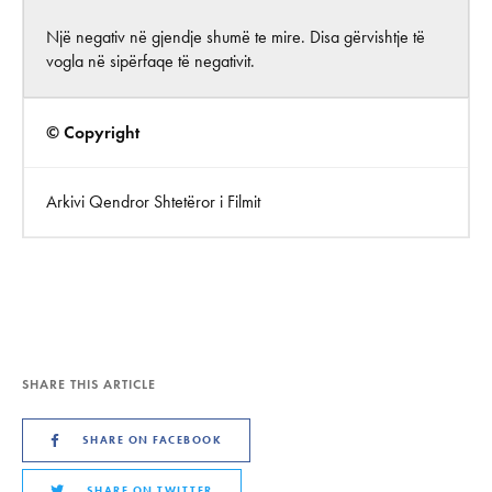
Një negativ në gjendje shumë te mire. Disa gërvishtje të
vogla në sipërfaqe të negativit.
© Copyright
Arkivi Qendror Shtetëror i Filmit
SHARE THIS ARTICLE
SHARE ON FACEBOOK
SHARE ON TWITTER