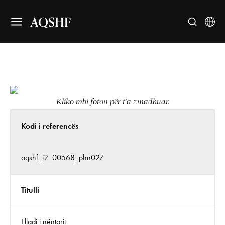
AQSHF
Kliko mbi foton për t’a zmadhuar.
Kodi i referencës
aqshf_i2_00568_phn027
Titulli
Flladi i nëntorit