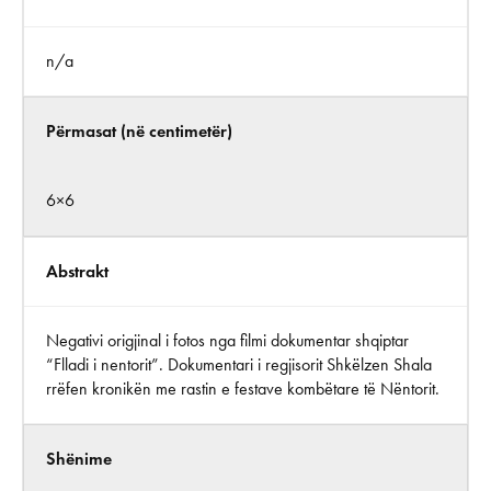
n/a
Përmasat (në centimetër)
6×6
Abstrakt
Negativi origjinal i fotos nga filmi dokumentar shqiptar
“Flladi i nentorit”. Dokumentari i regjisorit Shkëlzen Shala
rrëfen kronikën me rastin e festave kombëtare të Nëntorit.
Shënime