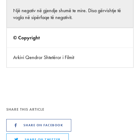
Një negativ në gjendje shumë te mire. Disa gërvishtje të
vogla në sipërfaqe të negativit.
© Copyright
Arkivi Qendror Shtetëror i Filmit
SHARE THIS ARTICLE
SHARE ON FACEBOOK
SHARE ON TWITTER