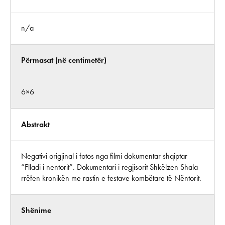
n/a
Përmasat (në centimetër)
6×6
Abstrakt
Negativi origjinal i fotos nga filmi dokumentar shqiptar
“Flladi i nentorit”. Dokumentari i regjisorit Shkëlzen Shala
rrëfen kronikën me rastin e festave kombëtare të Nëntorit.
Shënime