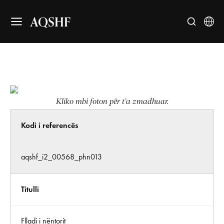
AQSHF
Kliko mbi foton për t’a zmadhuar.
Kodi i referencës
aqshf_i2_00568_phn013
Titulli
Flladi i nëntorit