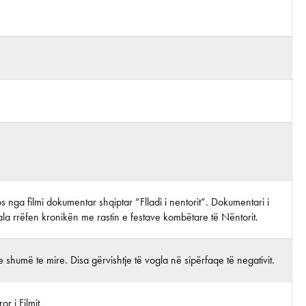
tos nga filmi dokumentar shqiptar “Flladi i nentorit”. Dokumentari i
ala rrëfen kronikën me rastin e festave kombëtare të Nëntorit.
 shumë te mire. Disa gërvishtje të vogla në sipërfaqe të negativit.
r i Filmit