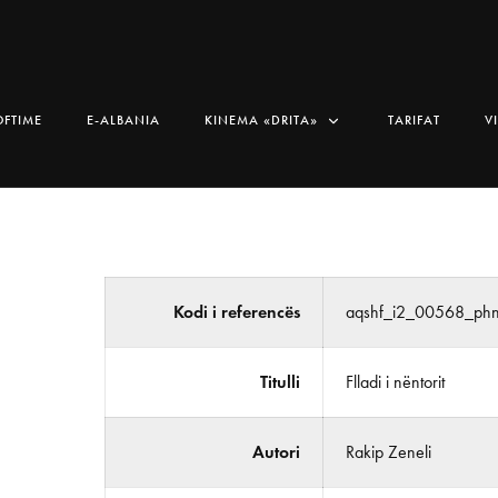
OFTIME
E-ALBANIA
KINEMA «DRITA»
TARIFAT
V
Kodi i referencës
aqshf_i2_00568_ph
Titulli
Flladi i nëntorit
Autori
Rakip Zeneli