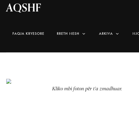
AQSHF
FAQJA KRYESORE
RRETH NESH
ARKIVA
NJ
Kliko mbi foton për t’a zmadhuar.