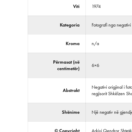
Viti
1974
Kategoria
Fotografi nga negativi
Kroma
n/a
Përmasat (në
6×6
centimetër)
Negativi origjinal i fo
Abstrakt
regjisorit Shkëlzen Sh
Shënime
Një negativ në gjendje
© Copyright
Arkivi Qendror Shtetëro