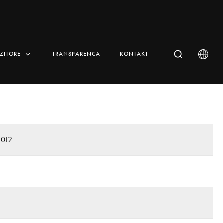
IZITORË
TRANSPARENCA
KONTAKT
n012