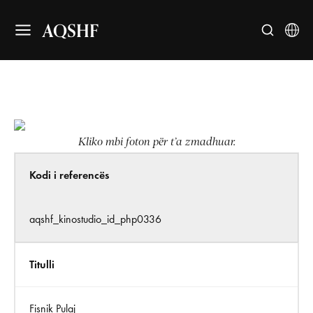
AQSHF
Kliko mbi foton për t’a zmadhuar.
Kodi i referencës
aqshf_kinostudio_id_php0336
Titulli
Fisnik Pulaj