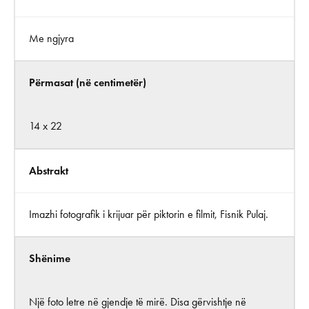
Me ngjyra
Përmasat (në centimetër)
14 x 22
Abstrakt
Imazhi fotografik i krijuar për piktorin e filmit, Fisnik Pulaj.
Shënime
Një foto letre në gjendje të mirë. Disa gërvishtje në