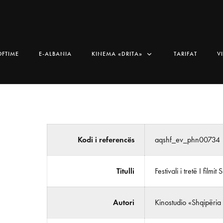
OFTIME
E-ALBANIA
KINEMA «DRITA»
TARIFAT
V
Kodi i referencës
aqshf_ev_phn00734
Titulli
Festivali i tretë I filmit
Autori
Kinostudio «Shqipëria