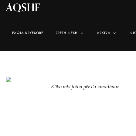
AQSHF
FAQJA KRYESORE
RRETH NESH
ARKIVA
NJ
Kliko mbi foton për t’a zmadhuar.