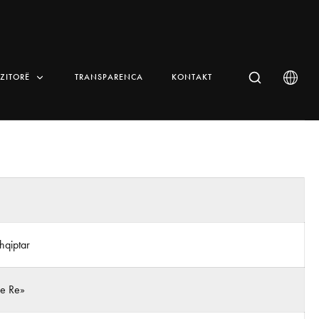
IZITORË
TRANSPARENCA
KONTAKT
 Shqiptar
 e Re»