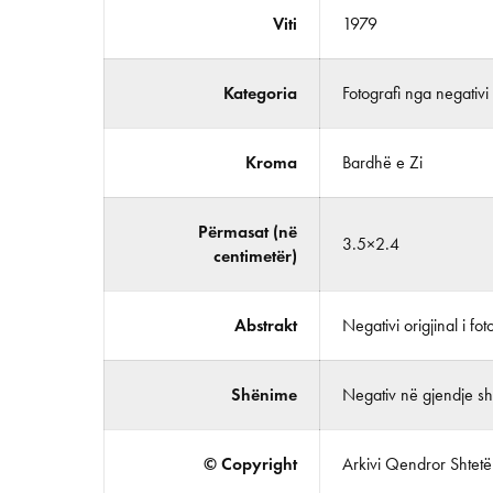
Viti
1979
Kategoria
Fotografi nga negativi
Kroma
Bardhë e Zi
Përmasat (në
3.5×2.4
centimetër)
Abstrakt
Negativi origjinal i foto
Shënime
Negativ në gjendje shu
© Copyright
Arkivi Qendror Shtetëro