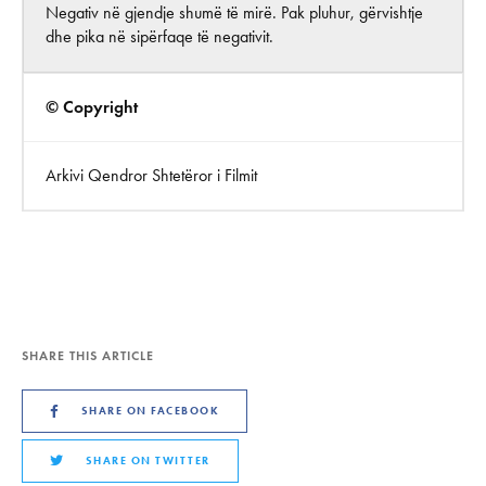
Negativ në gjendje shumë të mirë. Pak pluhur, gërvishtje
dhe pika në sipërfaqe të negativit.
© Copyright
Arkivi Qendror Shtetëror i Filmit
SHARE THIS ARTICLE
SHARE ON FACEBOOK
SHARE ON TWITTER