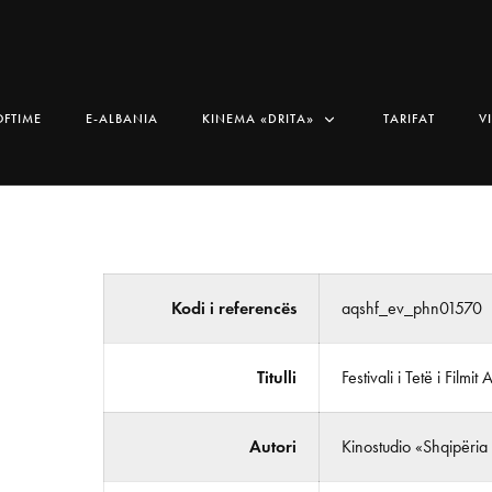
OFTIME
E-ALBANIA
KINEMA «DRITA»
TARIFAT
V
Kodi i referencës
aqshf_ev_phn01570
Titulli
Festivali i Tetë i Filmit 
Autori
Kinostudio «Shqipëria