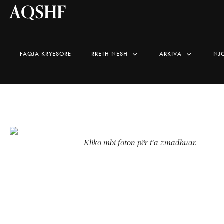
AQSHF
FAQJA KRYESORE
RRETH NESH
ARKIVA
NJ
Kliko mbi foton për t’a zmadhuar.