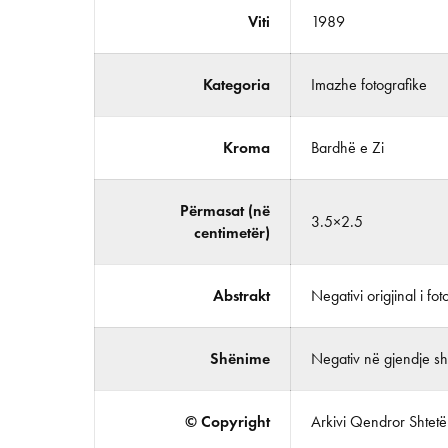
Viti
1989
Kategoria
Imazhe fotografike
Kroma
Bardhë e Zi
Përmasat (në
3.5×2.5
centimetër)
Abstrakt
Negativi origjinal i foto
Shënime
Negativ në gjendje shu
© Copyright
Arkivi Qendror Shtetëro