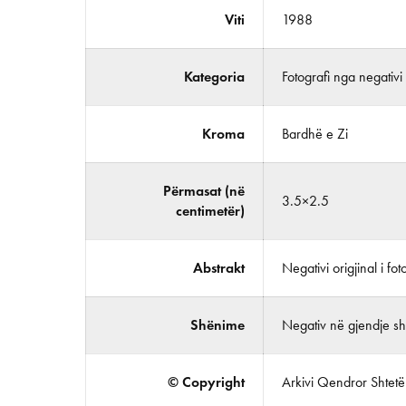
Viti
1988
Kategoria
Fotografi nga negativi
Kroma
Bardhë e Zi
Përmasat (në
3.5×2.5
centimetër)
Abstrakt
Negativi origjinal i foto
Shënime
Negativ në gjendje shu
© Copyright
Arkivi Qendror Shtetëro