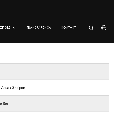
IZITORË
TRANSPARENCA
KONTAKT
t Artistik Shqiptar
 e Re»