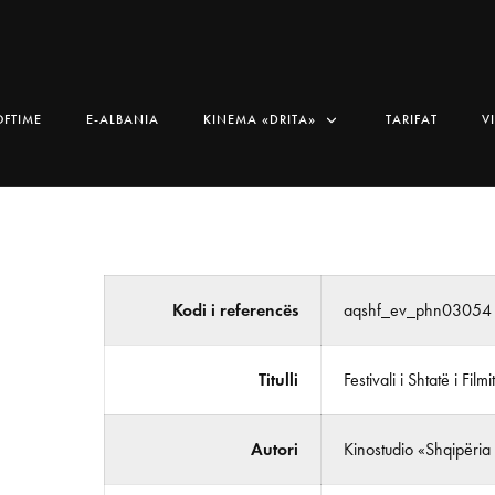
OFTIME
E-ALBANIA
KINEMA «DRITA»
TARIFAT
V
Kodi i referencës
aqshf_ev_phn03054
Titulli
Festivali i Shtatë i Filmi
Autori
Kinostudio «Shqipëria