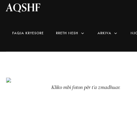
AQSHF
FAQJA KRYESORE
RRETH NESH
ARKIVA
NJ
Kliko mbi foton për t’a zmadhuar.