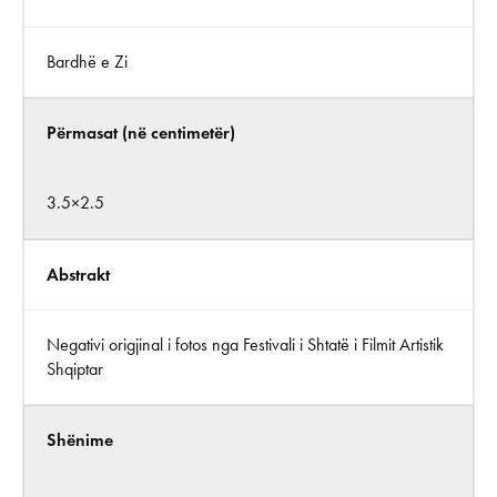
Bardhë e Zi
Përmasat (në centimetër)
3.5×2.5
Abstrakt
Negativi origjinal i fotos nga Festivali i Shtatë i Filmit Artistik
Shqiptar
Shënime