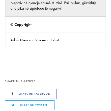
Negativ në gjendje shumë të mirë. Pak pluhur, gërvishtje
dhe pika në sipërfaqe të negativit.
© Copyright
Arkivi Qendror Shtetëror i Filmit
SHARE THIS ARTICLE
SHARE ON FACEBOOK
SHARE ON TWITTER