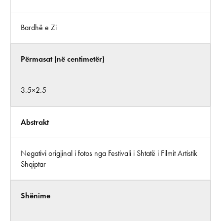
Bardhë e Zi
Përmasat (në centimetër)
3.5×2.5
Abstrakt
Negativi origjinal i fotos nga Festivali i Shtatë i Filmit Artistik
Shqiptar
Shënime