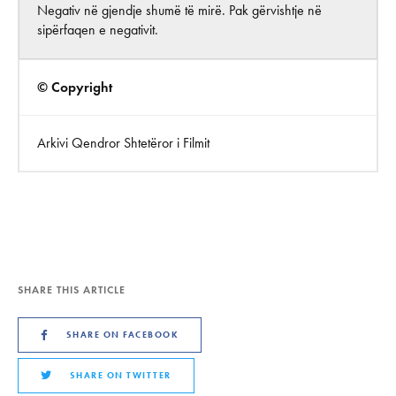
Negativ në gjendje shumë të mirë. Pak gërvishtje në
sipërfaqen e negativit.
© Copyright
Arkivi Qendror Shtetëror i Filmit
SHARE THIS ARTICLE
SHARE ON FACEBOOK
SHARE ON TWITTER