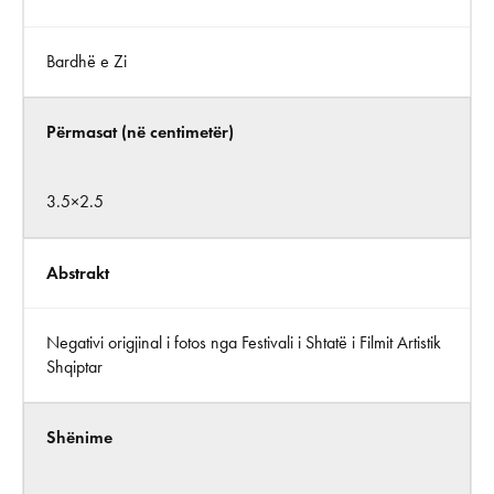
Bardhë e Zi
Përmasat (në centimetër)
3.5×2.5
Abstrakt
Negativi origjinal i fotos nga Festivali i Shtatë i Filmit Artistik
Shqiptar
Shënime