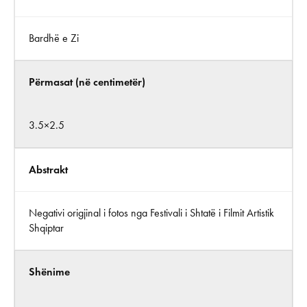
Bardhë e Zi
Përmasat (në centimetër)
3.5×2.5
Abstrakt
Negativi origjinal i fotos nga Festivali i Shtatë i Filmit Artistik
Shqiptar
Shënime